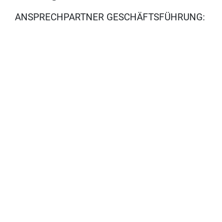
ANSPRECHPARTNER GESCHÄFTSFÜHRUNG:
BENEDICT MARGINTER
B.MARGINTER@MARCHITEKTEN.AT
IMPRESSUM
DATENSCHUTZ